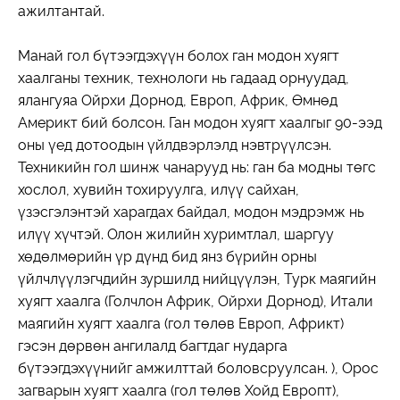
ажилтантай.
Манай гол бүтээгдэхүүн болох ган модон хуягт
хаалганы техник, технологи нь гадаад орнуудад,
ялангуяа Ойрхи Дорнод, Европ, Африк, Өмнөд
Америкт бий болсон. Ган модон хуягт хаалгыг 90-ээд
оны үед дотоодын үйлдвэрлэлд нэвтрүүлсэн.
Техникийн гол шинж чанарууд нь: ган ба модны төгс
хослол, хувийн тохируулга, илүү сайхан,
үзэсгэлэнтэй харагдах байдал, модон мэдрэмж нь
илүү хүчтэй. Олон жилийн хуримтлал, шаргуу
хөдөлмөрийн үр дүнд бид янз бүрийн орны
үйлчлүүлэгчдийн зуршилд нийцүүлэн, Турк маягийн
хуягт хаалга (Голчлон Африк, Ойрхи Дорнод), Итали
маягийн хуягт хаалга (гол төлөв Европ, Африкт)
гэсэн дөрвөн ангилалд багтдаг нударга
бүтээгдэхүүнийг амжилттай боловсруулсан. ), Орос
загварын хуягт хаалга (гол төлөв Хойд Европт),