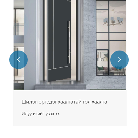


Шилэн эргэдэг хаалгатай гол хаалга
Илүү ихийг үзэх >>