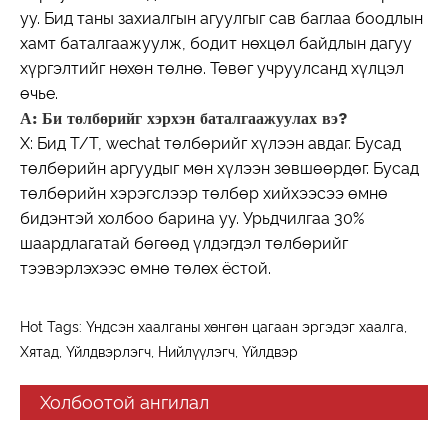
уу. Бид таны захиалгын агуулгыг сав баглаа боодлын
хамт баталгаажуулж, бодит нөхцөл байдлын дагуу
хүргэлтийг нөхөн төлнө. Төвөг учруулсанд хүлцэл
өчье.
А: Би төлбөрийг хэрхэн баталгаажуулах вэ?
Х: Бид T/T, wechat төлбөрийг хүлээн авдаг. Бусад
төлбөрийн аргуудыг мөн хүлээн зөвшөөрдөг. Бусад
төлбөрийн хэрэгслээр төлбөр хийхээсээ өмнө
бидэнтэй холбоо барина уу. Урьдчилгаа 30%
шаардлагатай бөгөөд үлдэгдэл төлбөрийг
тээвэрлэхээс өмнө төлөх ёстой.
Hot Tags: Үндсэн хаалганы хөнгөн цагаан эргэдэг хаалга,
Хятад, Үйлдвэрлэгч, Нийлүүлэгч, Үйлдвэр
Холбоотой ангилал