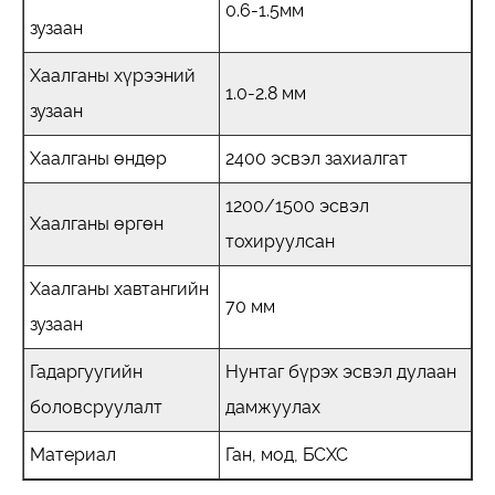
0.6-1.5мм
зузаан
Хаалганы хүрээний
1.0-2.8 мм
зузаан
Хаалганы өндөр
2400 эсвэл захиалгат
1200/1500 эсвэл
Хаалганы өргөн
тохируулсан
Хаалганы хавтангийн
70 мм
зузаан
Гадаргуугийн
Нунтаг бүрэх эсвэл дулаан
боловсруулалт
дамжуулах
Материал
Ган, мод, БСХС