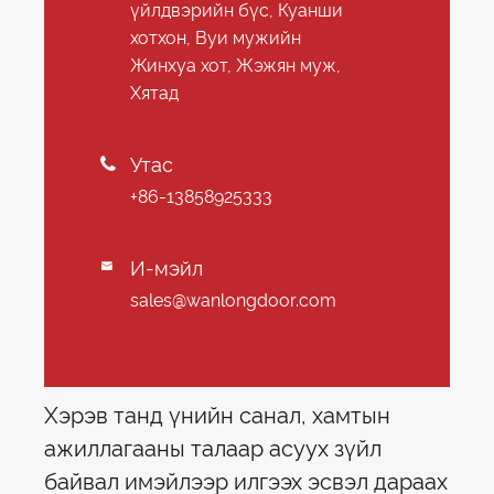
үйлдвэрийн бүс, Куанши
хотхон, Вуи мужийн
Жинхуа хот, Жэжян муж,
Хятад
Утас

+86-13858925333
И-мэйл

sales@wanlongdoor.com
Хэрэв танд үнийн санал, хамтын
ажиллагааны талаар асуух зүйл
байвал имэйлээр илгээх эсвэл дараах