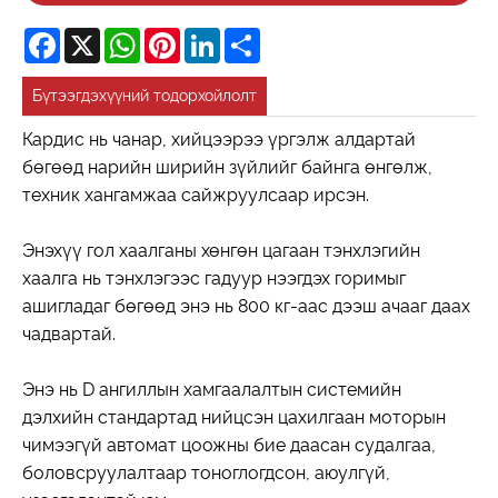
Facebook
X
WhatsApp
Pinterest
LinkedIn
Share
Бүтээгдэхүүний тодорхойлолт
Кардис нь чанар, хийцээрээ үргэлж алдартай
бөгөөд нарийн ширийн зүйлийг байнга өнгөлж,
техник хангамжаа сайжруулсаар ирсэн.
Энэхүү гол хаалганы хөнгөн цагаан тэнхлэгийн
хаалга нь тэнхлэгээс гадуур нээгдэх горимыг
ашигладаг бөгөөд энэ нь 800 кг-аас дээш ачааг даах
чадвартай.
Энэ нь D ангиллын хамгаалалтын системийн
дэлхийн стандартад нийцсэн цахилгаан моторын
чимээгүй автомат цоожны бие даасан судалгаа,
боловсруулалтаар тоноглогдсон, аюулгүй,