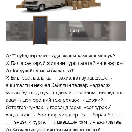
А: Та үйлдвэр эсвэл худалдааны компани мөн үү?
Х: Бид арав гаруй жилийн туршлагатай үйлдвэр юм.
А: Би үүнийг яаж захиалах вэ?
Х: Биднээс лавлагаа → захиалгат зураг, дээж →
ашиглалтын нөхцөл байдлын талаар мэдээлэх →
манай бүтээгдэхүүний дизайны зөвлөмжийг хүлээн
авах → дэлгэрэнгүй тохиролцох → дээжийг
баталгаажуулах → гэрээнд гарын үсэг зурах /
хадгаламж → бөөнөөр үйлдвэрлэх → бараа бэлэн
→ тэнцэл / хүргэлт → цаашдын хамтын ажиллагаа.
А: Захиалгын дээжийн талаар юу хэлэх вэ?