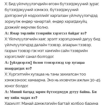
Х: Бид үйлчлүүлэгчдийн өгсөн бүтээгдэхүүний зураг,
бүтээгдэхүүний хэмжээ, бүтээгдэхүүний
дэлгэрэнгүй мэдээллийг харгалзан үйлчлүүлэгчдэд
зориулж өндөр чанартай, өндөр харагдахуйц
дээжийг өөрчлөх болно.
А: Ямар төрлийн тээврийн хэрэгсэл байдаг вэ?
Х: Үйлчлүүлэгчийн хаяг, эрэлт хэрэгцээний дагуу бид
үйлчлүүлэгчдэд далайн тээвэр, агаарын тээвэр,
газрын тээвэр гэх мэт хамгийн сайн тээврийн
хэрэгслийг санал болгодог.
А: [үйлдвэрлэх] болон тээвэрлэхэд хэр хугацаа
шаардагдах вэ?
Х: Хүргэлтийн хугацаа нь таны захиалсан тоо
хэмжээнээс хамаарна. Энэ нь ихэвчлэн ажлын 30-45
хоног болдог.
А: Миний багцад зарим бүтээгдэхүүн дутуу байна. Би
юу хийж чадах вэ?
Хариулт: Манай дэмжлэгийн багтай холбоо барина