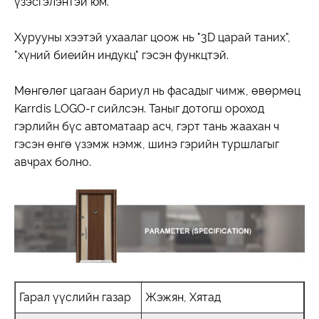
үзэсгэлэнтэй юм.
Хурууны хээтэй ухаалаг цоож нь "3D царай таних",
"хүний ​​биеийн индукц" гэсэн функцтэй.
Мөнгөлөг цагаан бариул нь фасадыг чимж, өвөрмөц
Karrdis LOGO-г сийлсэн. Таныг дотогш ороход
гэрлийн бүс автоматаар асч, гэрт тань жаахан ч
гэсэн өнгө үзэмж нэмж, шинэ гэрийн туршлагыг
авчрах болно.
Гарал үүслийн газар
Жэжян, Хятад