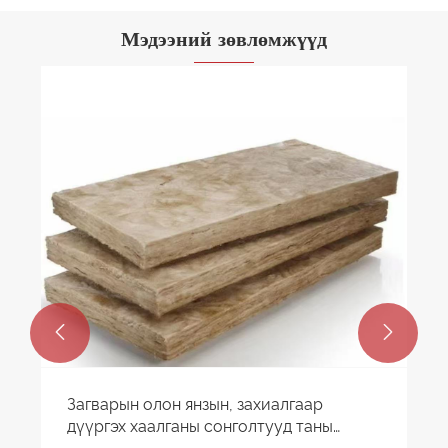
Мэдээний зөвлөмжүүд


Загварын олон янзын, захиалгаар
дүүргэх хаалганы сонголтууд таны