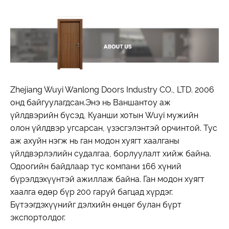
Zhejiang Wuyi Wanlong Doors Industry CO., LTD. 2006
онд байгуулагдсан.Энэ нь Ваншантоу аж
үйлдвэрийн бүсэд, Куанши хотын Wuyi мужийн
олон үйлдвэр угсарсан, үзэсгэлэнтэй орчинтой. Тус
аж ахуйн нэгж нь ган модон хуягт хаалганы
үйлдвэрлэлийн судалгаа, борлуулалт хийж байна.
Одоогийн байдлаар тус компани 166 хүний ​​
бүрэлдэхүүнтэй ажиллаж байна. Ган модон хуягт
хаалга өдөр бүр 200 гаруй багцад хүрдэг.
Бүтээгдэхүүнийг дэлхийн өнцөг булан бүрт
экспортолдог.