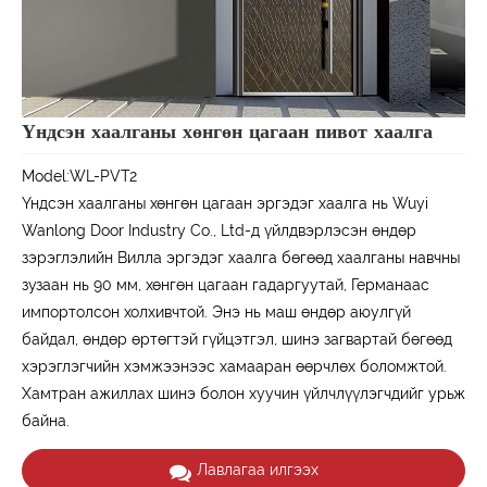
Үндсэн хаалганы хөнгөн цагаан пивот хаалга
Model:WL-PVT2
Үндсэн хаалганы хөнгөн цагаан эргэдэг хаалга нь Wuyi
Wanlong Door Industry Co., Ltd-д үйлдвэрлэсэн өндөр
зэрэглэлийн Вилла эргэдэг хаалга бөгөөд хаалганы навчны
зузаан нь 90 мм, хөнгөн цагаан гадаргуутай, Германаас
импортолсон холхивчтой. Энэ нь маш өндөр аюулгүй
байдал, өндөр өртөгтэй гүйцэтгэл, шинэ загвартай бөгөөд
хэрэглэгчийн хэмжээнээс хамааран өөрчлөх боломжтой.
Хамтран ажиллах шинэ болон хуучин үйлчлүүлэгчдийг урьж
байна.
Лавлагаа илгээх