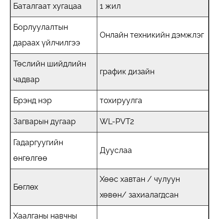
Баталгаат хугацаа
1 жил
Борлуулалтын
Онлайн техникийн дэмжлэг
дараах үйлчилгээ
Төслийн шийдлийн
график дизайн
чадвар
Брэнд нэр
тохируулга
Загварын дугаар
WL-PVT2
Гадаргуугийн
Дууслаа
өнгөлгөө
Хөөс хавтан / чулуун
Бөглөх
хөвөн/ захиалагдсан
Хаалганы навчны