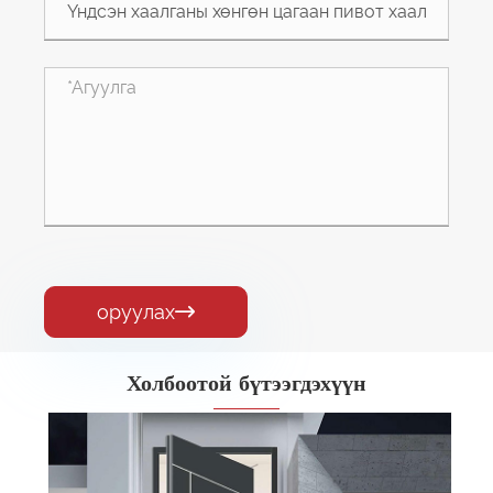
оруулах

Холбоотой бүтээгдэхүүн