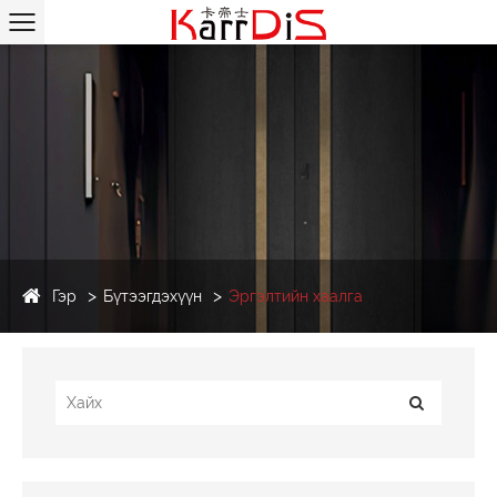
Гэр
Бүтээгдэхүүн
Эргэлтийн хаалга