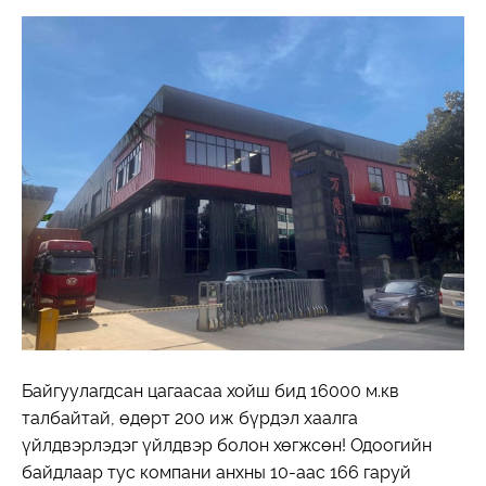
Байгуулагдсан цагаасаа хойш бид 16000 м.кв
талбайтай, өдөрт 200 иж бүрдэл хаалга
үйлдвэрлэдэг үйлдвэр болон хөгжсөн! Одоогийн
байдлаар тус компани анхны 10-аас 166 гаруй