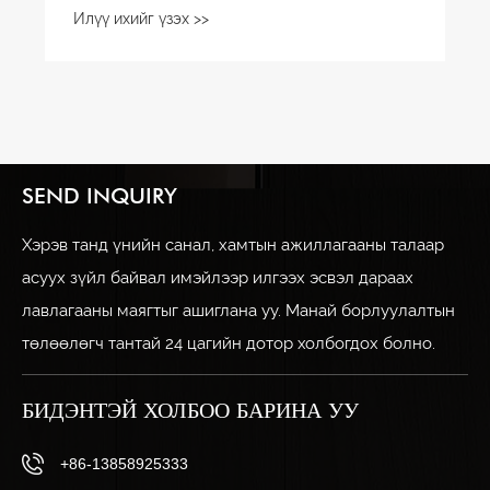
хэрэгцээнд нийцэж байна уу?
Илүү ихийг үзэх >>
SEND INQUIRY
Хэрэв танд үнийн санал, хамтын ажиллагааны талаар
асуух зүйл байвал имэйлээр илгээх эсвэл дараах
лавлагааны маягтыг ашиглана уу. Манай борлуулалтын
төлөөлөгч тантай 24 цагийн дотор холбогдох болно.
БИДЭНТЭЙ ХОЛБОО БАРИНА УУ
+86-13858925333