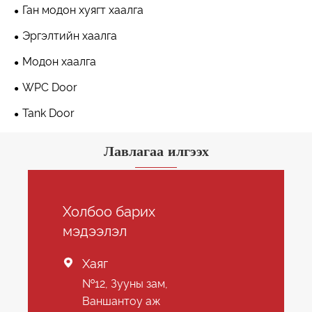
Ган модон хуягт хаалга
Эргэлтийн хаалга
Модон хаалга
WPC Door
Tank Door
Лавлагаа илгээх
Холбоо барих
мэдээлэл
Хаяг

№12, Зууны зам,
Ваншантоу аж