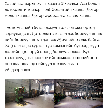
Хэвийн загварын хуягт хаалга (Ихэвчлэн Ази болон
дотоодын инженерчлэл), Эргэлтийн хаалга, Дотор
модон хаалга, Дотор wpc хаалга, савны хаалга.
Тус компанийн бүтээгдэхүүн голчлон экспортод
зориулагдсан. Дотоодын зах зээл дэх борлуулалт нь
нийт борлуулалтын дөнгөж 25 хувийг эзэлж байна.
2013 оны эцэс хүртэл тус компанийн бүтээгдэхүүн
дэлхийн 130 гаруй оронд борлуулагджээ. Бүх
хаалганууд нь хэрэглэгчийн хэмжээ, өнгөний өөр
өөр шаардлагад нийцүүлэн захиалгаар
үйлдвэрлэдэг.